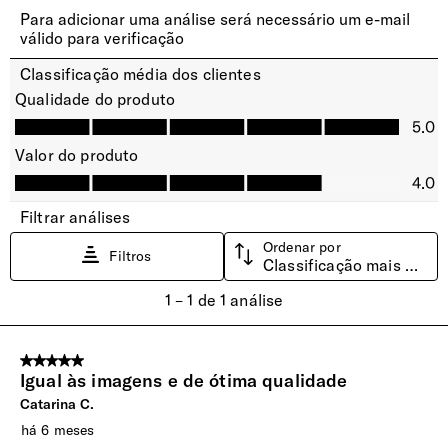
Ergonómicas e ajustáveis para maior conforto.
Suporte | Garrafa
Sim
Bolsos Exteriores
2 bolsos frontais.
Encaixe Pega Extensível
Permite o encaixe da mochila na pega extensível da mala
de viagem. Viagens mais cómodas.
Fecho de Correr
Fecho vulcanizado para maior resistência a todas as
condições climatéricas.
INTERIOR