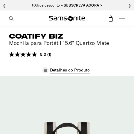
❮
10% de desconto –
SUBSCREVA AGORA >
❯
COATIFY BIZ
Mochila para Portátil 15.6" Quartzo Mate
5.0
(1)
Leu
uma
análise.
Detalhes do Produto
Link
para
a
mesma
página.