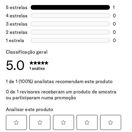
SUSTENTABILIDADE
30.00€
Exterior e Interior
Selecione este método para entrega rápida
nas Ilhas dos Açores e Madeira. A sua
100% do peso do revestimento interno é feito com plástico
encomenda será expedida via aérea e tem
PET reciclado, economizando o equivalente a 8 garrafas de
um tempo estimado de entrega entre 6 a 10
plástico (0,5L – 20g).
dias úteis.
Encomendas pagas até às 15h têm previsão
de expedição no mesmo dia útil. Após esta
EXTERIOR
hora, serão expedidas no dia útil seguinte.
Resistente à Água
Sim
Etiqueta de Personalização e Autocolantes
Incluída na mochila.
Alças | Ombros