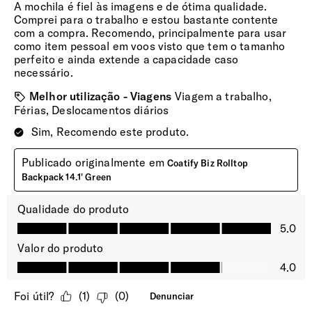
Dimensões Ecrã | Tablet
10.5" (⌀ 26.7cm)
Compartimento Principal
Com organização ampla. Acessível pelo topo e pela lateral
da mochila.
Compartimento | Portátil
Acolchoado para transportar o portátil em segurança.
Bolso | Telemóvel
Sim
Dimensões Ecrã | Portátil
15.6" (⌀ 39.6cm)