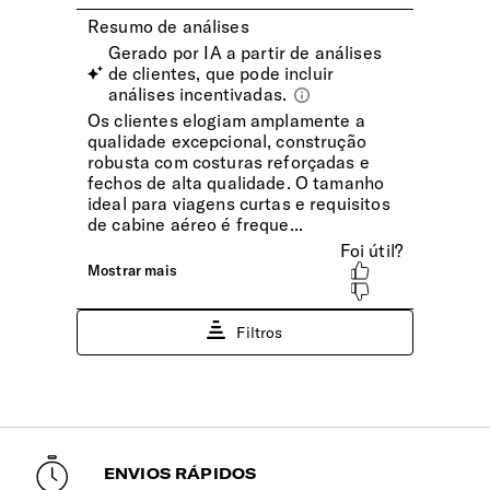
Suporte | Garrafa
Sim
Bolsos Exteriores
2 bolsos frontais, 2 laterais e 1 bolso traseiro
Fecho de Correr
Fecho vulcanizado para maior resistência a todas as
condições climatéricas.
INTERIOR
Dimensões Ecrã | Tablet
10.5" (⌀ 26.7cm)
ENVIOS RÁPIDOS
Compartimento Principal