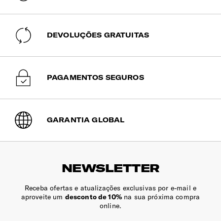
Com organização genérica.
Compartimento | Portátil
DEVOLUÇÕES GRATUITAS
Dedicado e acolchoado para transportar o portátil em
segurança e fechos bloqueáveis com cadeado (vendido
separadamente).
PAGAMENTOS SEGUROS
Bolso | Telemóvel
Sim
GARANTIA GLOBAL
Dimensões Ecrã | Portátil
15.6" (⌀ 39.6cm)
NEWSLETTER
Receba ofertas e atualizações exclusivas por e-mail e
aproveite um
desconto de 10%
na sua próxima compra
online.