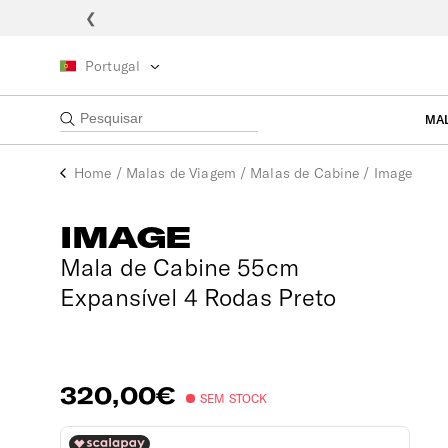
❮
Portugal
MA
Home
/
Malas de Viagem
/
Malas de Cabine
/
Image
IMAGE
Mala de Cabine 55cm
Expansível 4 Rodas Preto
320,00€
SEM STOCK