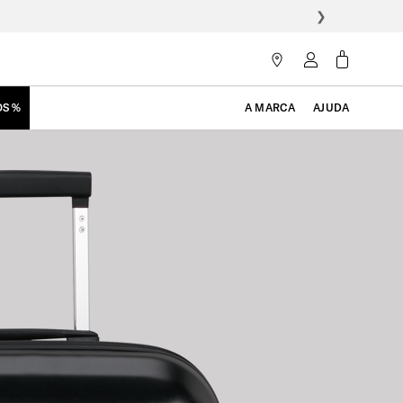
❯
OS %
A MARCA
AJUDA