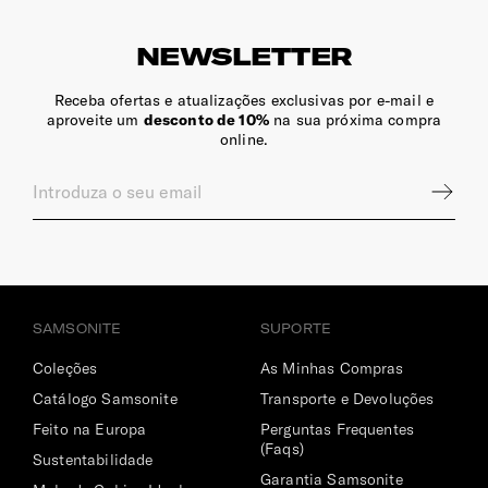
NEWSLETTER
Receba ofertas e atualizações exclusivas por e-mail e
aproveite um
desconto de 10%
na sua próxima compra
online.
SAMSONITE
SUPORTE
Coleções
As Minhas Compras
Catálogo Samsonite
Transporte e Devoluções
Feito na Europa
Perguntas Frequentes
(Faqs)
Sustentabilidade
Garantia Samsonite