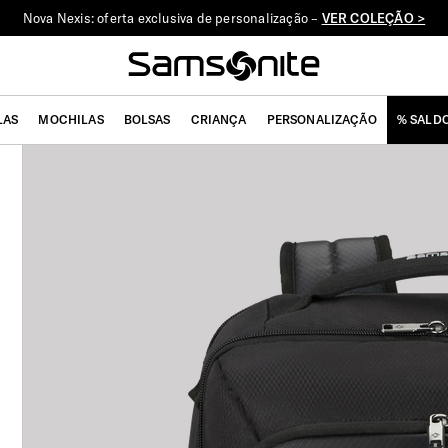
Nova Nexis: oferta exclusiva de personalização –
VER COLEÇÃO >
LAS
MOCHILAS
BOLSAS
CRIANÇA
PERSONALIZAÇÃO
% SALD