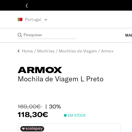
❮
Portugal
MA
Home
/
Mochilas
/
Mochilas de Viagem
/
Armox
ARMOX
Mochila de Viagem L Preto
169,00€
| 30%
118,30€
EM STOCK