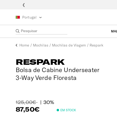
❮
Portugal
MA
Home
/
Mochilas
/
Mochilas de Viagem
/
Respark
RESPARK
Bolsa de Cabine Underseater
3-Way Verde Floresta
125,00€
| 30%
87,50€
EM STOCK