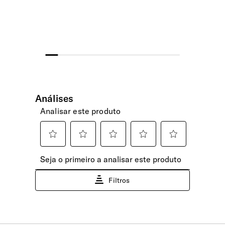
Sim
Encomendas pagas até às 15h têm previsão
de expedição no mesmo dia útil. Após esta
hora, serão expedidas no dia útil seguinte.
Pega Extensível
Com duplo tubo que se ajusta confortavelmente à sua
altura.
Fechadura
Fecho de combinação com 3 dígitos e fechadura TSA - um
sistema de segurança global que permite aos agentes de
segurança alfandegária abrir, inspecionar e retrancar a sua
bagagem sem danos.
Rodas
4 Rodas duplas com rolamentos e rotação 360º para
deslizar suave e silencioso.
INTERIOR