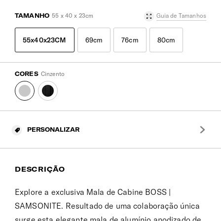
TAMANHO
55 x 40 x 23cm
Guia de Tamanhos
55x40x23CM
69cm
76cm
80cm
CORES
Cinzento
PERSONALIZAR
DESCRIÇÃO
Explore a exclusiva Mala de Cabine BOSS |
SAMSONITE. Resultado de uma colaboração única
surge esta elegante mala de alumínio anodizado de