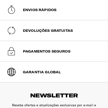
Capacidade de Carga Aprox.
ENVIOS RÁPIDOS
10 Kg
Compartimento Superior
DEVOLUÇÕES GRATUITAS
Forrado, com cintas ajustáveis. Painel divisório removível
com bolso com fecho de correr para guardar o vestuário
mais delicado.
PAGAMENTOS SEGUROS
Compartimento Inferior
Forrado, com cintas ajustáveis. Painel divisório removível
com bolso com fecho de correr para guardar o vestuário
mais delicado.
GARANTIA GLOBAL
NEWSLETTER
Receba ofertas e atualizações exclusivas por e-mail e