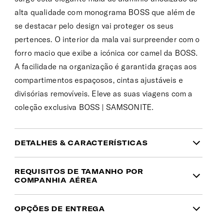
alta qualidade com monograma BOSS que além de
se destacar pelo design vai proteger os seus
pertences. O interior da mala vai surpreender com o
forro macio que exibe a icónica cor camel da BOSS.
A facilidade na organização é garantida graças aos
compartimentos espaçosos, cintas ajustáveis e
divisórias removíveis. Eleve as suas viagens com a
coleção exclusiva BOSS | SAMSONITE.
DETALHES & CARACTERÍSTICAS
INFORMAÇÃO DO PRODUTO
REQUISITOS DE TAMANHO POR
COMPANHIA AÉREA
Garantia
Mala de cabine com as dimensões:
55x40x23cm.
OPÇÕES DE ENTREGA
Pode ser transportada no avião das seguintes
Garantia limitada de 10 anos