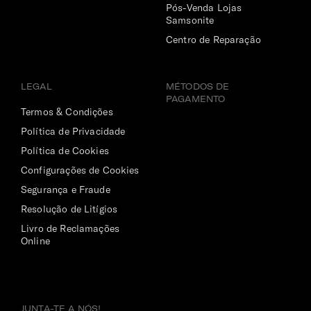
Pós-Venda Lojas
Compartimento Superior
Samsonite
Com bolso em rede com fecho. Ideal para organizar o
Centro de Reparação
vestuário mais delicado.
Compartimento Inferior
LEGAL
MÉTODOS DE
Amplo, com cintas ajustáveis para guardar o vestuário de
PAGAMENTO
Termos & Condições
forma organizada e sem vincos.
Política de Privacidade
Política de Cookies
Configurações de Cookies
Segurança e Fraude
Resolução de Litígios
Livro de Reclamações
Online
JUNTA-TE A NÓS!