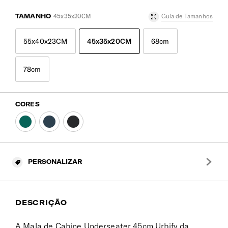
TAMANHO
45x35x20CM
Guia de Tamanhos
55x40x23CM
45x35x20CM
68cm
78cm
CORES
PERSONALIZAR
DESCRIÇÃO
A Mala de Cabine Underseater 45cm Urbify da