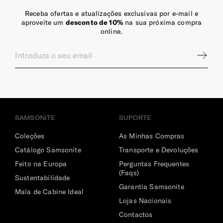
Receba ofertas e atualizações exclusivas por e-mail e
Pega Extensível
aproveite um
desconto de 10%
na sua próxima compra
online.
Sim
Encaixe Pega Extensível
Permite o encaixe na pega extensível da mala de viagem.
Fecho de Correr
Bloqueáveis com cadeado.
SAMSONITE
SUPORTE
Rodas
Coleções
As Minhas Compras
As 2 rodas são ideias para se movimentar de forma suave
Catálogo Samsonite
Transporte e Devoluções
em todo o tipo de pisos, principalmente nos mais
irregulares.
Feito na Europa
Perguntas Frequentes
(Faqs)
Sustentabilidade
Garantia Samsonite
Mala de Cabine Ideal
Lojas Nacionais
INTERIOR
Contactos