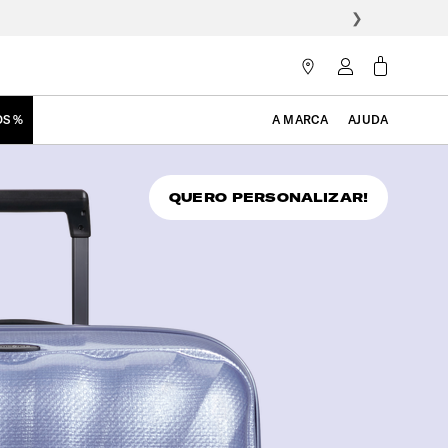
❯
OS %
A MARCA
AJUDA
QUERO PERSONALIZAR!