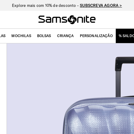
Nova Nexis: oferta exclusiva de personalização –
VER COLEÇÃO >
LAS
MOCHILAS
BOLSAS
CRIANÇA
PERSONALIZAÇÃO
% SALD