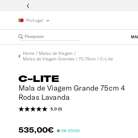
❮
Portugal
MA
Home
/
Malas de Viagem
/
Malas de Viagem Grandes | 70-79cm
/
C-Lite
C-LITE
Mala de Viagem Grande 75cm 4
Rodas Lavanda
5.0
(1)
Leu
uma
análise.
Link
535,00€
para
EM STOCK
a