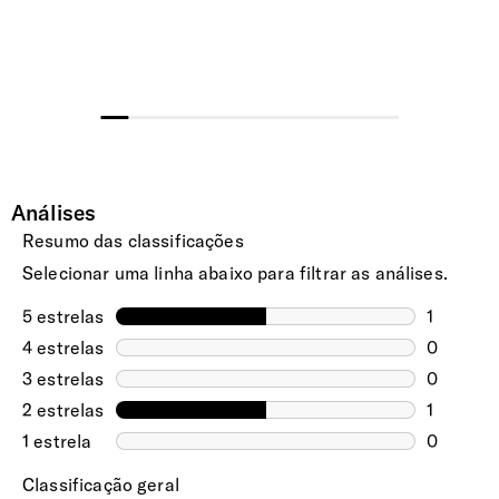
Alça | Cintura
Ajustável
Bolsos Exteriores
1 Bolso frontal e 1 bolso traseiro.
Fecho de Correr
Fecho vulcanizado para maior resistência a todas as
condições climatéricas.
INTERIOR
Compartimento Principal
Com organização genérica e bolso interior em rede.