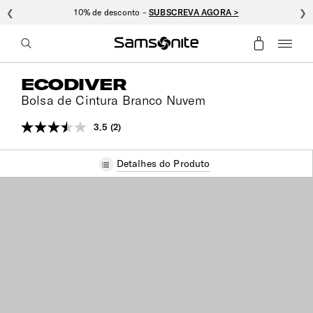
❮
10% de desconto –
SUBSCREVA AGORA >
❯
ECODIVER
Bolsa de Cintura Branco Nuvem
3.5
(2)
Leu
2
análises.
Detalhes do Produto
Link
para
a
mesma
página.