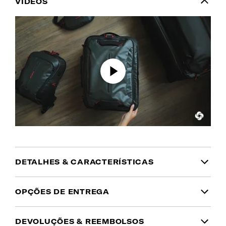
VÍDEOS
DETALHES & CARACTERÍSTICAS
INFORMAÇÃO DO PRODUTO
OPÇÕES DE ENTREGA
Garantia
DEVOLUÇÕES & REEMBOLSOS
Domicílio