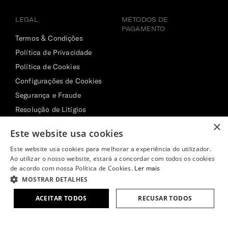
LEGAL
MÉTODOS DE
PAGAMENTO
Termos & Condições
Política de Privacidade
Política de Cookies
Configurações de Cookies
Segurança e Fraude
Resolução de Litígios
×
Livro de Reclamações
Este website usa cookies
Online
Este website usa cookies para melhorar a experiência do utilizador.
Ao utilizar o nosso website, estará a concordar com todos os cookies
de acordo com nossa Política de Cookies.
Ler mais
MOSTRAR DETALHES
JUNTA-TE A NÓS!
62,00€
| 30%
ADICIONAR AO
43,40€
ACEITAR TODOS
RECUSAR TODOS
CARRINHO
EM STOCK