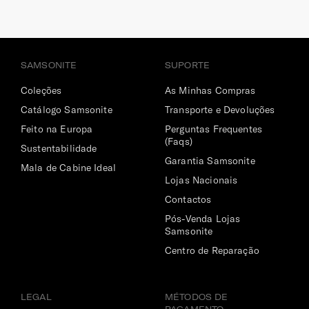
Sim
Painel Traseiro
Com circulação de ar.
SAMSONITE
SUPORTE
Bolsos Exteriores
Coleções
As Minhas Compras
2 bolsos laterais e 1 traseiro
Catálogo Samsonite
Transporte e Devoluções
Feito na Europa
Perguntas Frequentes
Encaixe Pega Extensível
(Faqs)
Sustentabilidade
Permite o encaixe da mochila na pega extensível da mala
Garantia Samsonite
Mala de Cabine Ideal
de viagem.
Lojas Nacionais
Contactos
Fecho de Correr
Pós-Venda Lojas
Fecho vulcanizado para maior resistência a todas as
Samsonite
condições climatéricas.
Centro de Reparação
INTERIOR
LEGAL
MÉTODOS DE