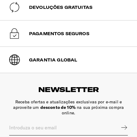
DEVOLUÇÕES GRATUITAS
Resistente à Água
Sim
Alça | Esterno
PAGAMENTOS SEGUROS
Ajustável, ajuda a distribuir o peso e previne que as alças
deslizem dos ombros. Ideal para andar de bicicleta.
GARANTIA GLOBAL
Detalhes Refletores
Sim
Alças | Ombros
NEWSLETTER
Ergonómicas e ajustáveis para maior conforto.
Receba ofertas e atualizações exclusivas por e-mail e
Suporte | Garrafa
aproveite um
desconto de 10%
na sua próxima compra
online.
Sim
Etiqueta de Identificação