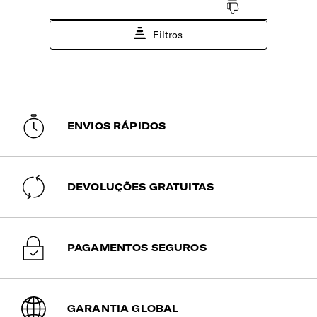
Com organização ampla e cintas ajustáveis.
Compartimento | Portátil
Acolchoado para transportar o portátil em segurança e
fechos bloqueáveis com cadeado (vendido separadamente).
Dimensões Ecrã | Portátil
14" (⌀ 35.6cm)
ENVIOS RÁPIDOS
DEVOLUÇÕES GRATUITAS
PAGAMENTOS SEGUROS
GARANTIA GLOBAL