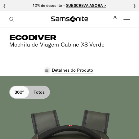
❮
Nexis: oferta de personalização –
VER COLEÇÃO >
❯
ECODIVER
Mochila de Viagem Cabine XS Verde
Detalhes do Produto
360°
Fotos