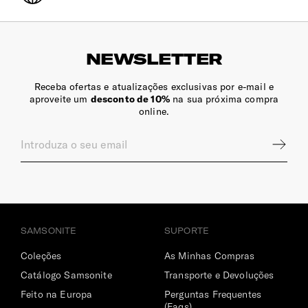
NEWSLETTER
Receba ofertas e atualizações exclusivas por e-mail e
aproveite um
desconto de 10%
na sua próxima compra
online.
SAMSONITE
SUPORTE
Coleções
As Minhas Compras
Catálogo Samsonite
Transporte e Devoluções
Feito na Europa
Perguntas Frequentes
(Faqs)