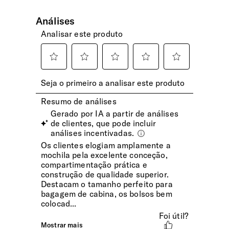
2 bolsos laterais e 1 bolso frontal
Encaixe Pega Extensível
Permite o encaixe da mochila na pega extensível da mala
de viagem. Viagens mais cómodas.
Fecho de Correr
Fecho vulcanizado para maior resistência a todas as
condições climatéricas.
INTERIOR
Dimensões Ecrã | Tablet
10.5" (⌀ 26.7cm)
Compartimento Principal