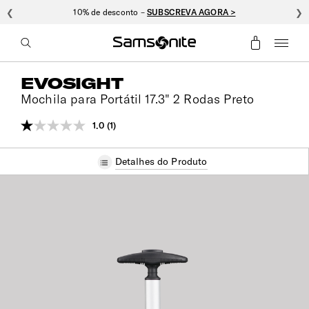
❮
10% de desconto –
SUBSCREVA AGORA >
❯
EVOSIGHT
Mochila para Portátil 17.3" 2 Rodas Preto
1.0
(1)
Leu
uma
análise.
Detalhes do Produto
Link
para
a
mesma
página.