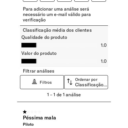
2 bolsos frontais
Encaixe Pega Extensível
Permite o encaixe da pasta na pega extensível da mala de
viagem.
Rodas
2 Rodas
INTERIOR
Sistema Easy Pass
Carregue os seus dispositivos dentro da pasta com a
passagem de cabos entre os diferentes compartimentos.
Compartimento | Tablet
10.5" (⌀ 26.7cm)