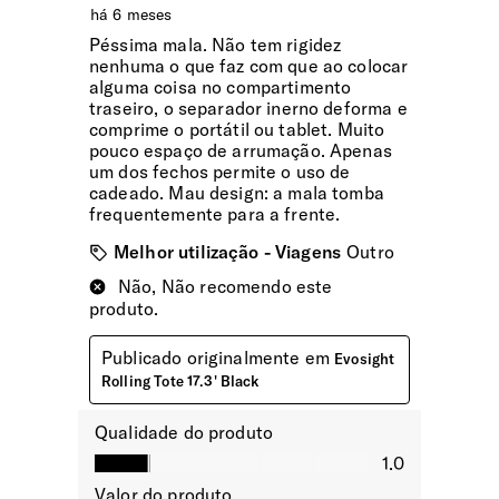
Compartimento | Vestuário
Com cintas ajustáveis para organizar o vestuário sem
vincos.
Compartimento | Portátil
Para transportar o portátil e tablet em segurança.
Bolso | Telemóvel
Sim
Dimensões Ecrã | Portátil
17.3" (⌀ 43.9cm)