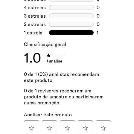
Exterior e Interior
Selecione este método para entrega rápida
nas Ilhas dos Açores e Madeira. A sua
100% do peso do tecido exterior e forro interior é feito com
encomenda será expedida via aérea e tem
plástico PET reciclado, reutilizando o equivalente a 29
um tempo estimado de entrega entre 6 a 10
garrafas (0,5L – 20g).
dias úteis.
Encomendas pagas até às 15h têm previsão
de expedição no mesmo dia útil. Após esta
EXTERIOR
hora, serão expedidas no dia útil seguinte.
Resistente à Água
Sim
Etiqueta de Personalização e Autocolantes
Sim
Alças | Ombros
Ergonómicas e ajustáveis para maior conforto.
Bolsos Exteriores