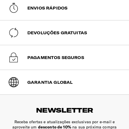
passagem de cabos entre os diferentes compartimentos.
ENVIOS RÁPIDOS
Dimensões Ecrã | Tablet
10.5" (⌀ 26.7 cm)
DEVOLUÇÕES GRATUITAS
Encaixe para Canetas
Sim
PAGAMENTOS SEGUROS
Compartimento Principal
Amplo, com bolsos para mais organização.
Compartimento | Documentos
GARANTIA GLOBAL
Sim
Compartimento | Portátil
NEWSLETTER
Para portátil e tablet. O sistema Smart Fit permite o ajuste
perfeito ao seu portátil. Fechos bloqueáveis com cadeado.
Receba ofertas e atualizações exclusivas por e-mail e
aproveite um
desconto de 10%
na sua próxima compra
Porta-Chaves