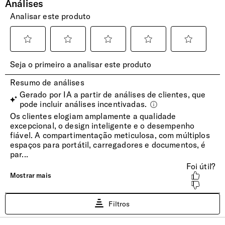
Bolsos Exteriores
2 bolsos frontais e 2 laterais
Encaixe Pega Extensível
Permite o transporte no Pega Extensível da mala de
viagem. Com bolso invisível integrado.
INTERIOR
RFID
No bolso frontal, o sistema RFID protege contra o extravio
de dados eletrónicos dos seus cartões bancários e de
identidade.
Sistema Easy Pass
Carregue os seus dispositivos dentro da mochila com a