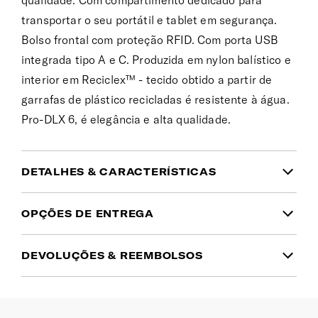
qualidade. Com compartimento dedicado para
transportar o seu portátil e tablet em segurança.
Bolso frontal com proteção RFID. Com porta USB
integrada tipo A e C. Produzida em nylon balístico e
interior em Reciclex™ - tecido obtido a partir de
garrafas de plástico recicladas é resistente à água.
Pro-DLX 6, é elegância e alta qualidade.
DETALHES & CARACTERÍSTICAS
INFORMAÇÃO DO PRODUTO
OPÇÕES DE ENTREGA
Garantia
DEVOLUÇÕES & REEMBOLSOS
Domicílio
(1 a 2 dias úteis | Ilhas: 10 a 15 dias
Garantia global limitada de 3 anos
Tem dúvidas no tamanho ou cor que pretende?
úteis)
Simplesmente mudou de ideias? Pode devolver
Cor
5.00€
Gratuito desde 50€