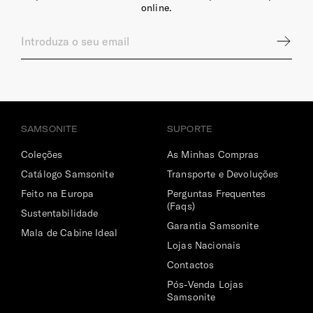
online.
Sim
Bolso | Telemóvel
Sim
Dimensões Ecrã | Portátil
14.1" (⌀ 35.6 cm)
SAMSONITE
SUPORTE
Coleções
As Minhas Compras
Catálogo Samsonite
Transporte e Devoluções
Feito na Europa
Perguntas Frequentes
(Faqs)
Sustentabilidade
Garantia Samsonite
Mala de Cabine Ideal
Lojas Nacionais
Contactos
Pós-Venda Lojas
Samsonite