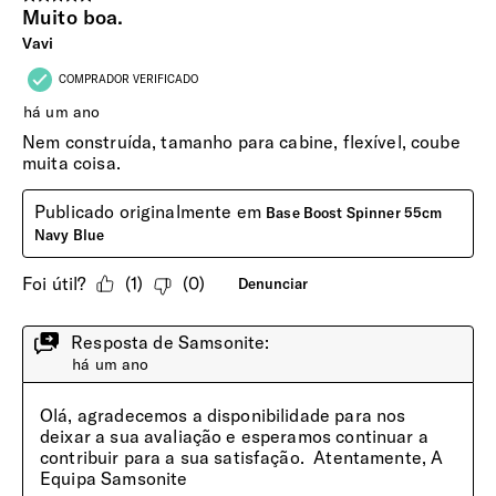
INTERIOR
Smart Fix Buckle
Permite fixar as cintas nas laterais da mala para maior
facilidade enquanto prepara a mala.
Compartimento Superior
Forrado c/ estampado e c/ cintas funcionais. C/ 1 bolso em
rede c/ fecho de correr, para uma melhor organização dos
seus bens durante o seu transporte.
Compartimento Inferior
Forrado c/ estampado e c/ cintas funcionais. Inclui ainda 1
bolso c/ fecho, ideal para guardar os seus objetos mais
delicados.
Cintas Ajustadoras
Fitas elásticas transversais funcionais, no compartimento