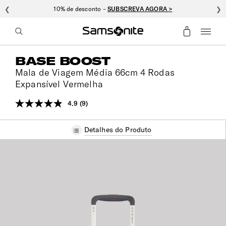
❮
10% de desconto –
SUBSCREVA AGORA >
❯
BASE BOOST
Mala de Viagem Média 66cm 4 Rodas
Expansível Vermelha
4.9
(9)
Leu
9
análises.
Detalhes do Produto
Link
para
a
mesma
página.