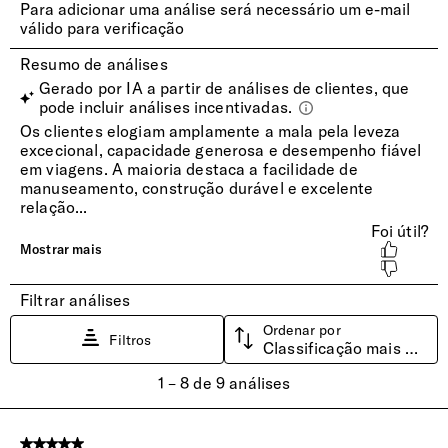
Pega Extensível
Trolley extensível c/ botão para ajustar confortavelmente à
sua altura.
Fechadura
É imprescindivel em viagens de/para os EUA! Graças a
uma chave que só a Autoridade de Segurança de
Transportes (TSA) possui, permite às autoridades controlar
a bagagem sem danificá-la.
Pega
C/ 1 pega superior, lateral e inferior, para uma maior
mobilidade e um melhor manuseamento.
Rodas
C/ 4 rodas ideais para o transporte em pisos regulares.