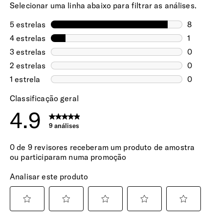
EXTERIOR
Domicílio - Ilhas Açores e Madeira -
Expresso Aéreo
(6 a 10 dias úteis)
Dimensões
30.00€
66 x 44 x 31 cm || 73.5 L
Selecione este método para entrega rápida
nas Ilhas dos Açores e Madeira. A sua
Fecho de Combinação
encomenda será expedida via aérea e tem
C/ fechos bloqueáveis c/ código de combinação de 3
um tempo estimado de entrega entre 6 a 10
dígitos.
dias úteis.
Encomendas pagas até às 15h têm previsão
Expansível
de expedição no mesmo dia útil. Após esta
Permite aumentar a capacidade de carga.
hora, serão expedidas no dia útil seguinte.
Etiqueta de Identificação
Retrátil, discreta e personalizável, integrada na lateral.
Bolsos Exteriores
C/ 1 Bolso Frontal que permite um acesso rápido e fácil
aos seus bens.