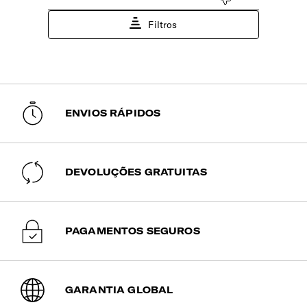
vincos.
Compartimento Frontal
Acesso rápido e simples ao compartimento principal.
Bolsa | Vestuário Usado/Húmido
Sim
ENVIOS RÁPIDOS
Bolso | Telemóvel
Sim
DEVOLUÇÕES GRATUITAS
Divisória Central
Uma divisória central fixa e outra removível.
PAGAMENTOS SEGUROS
GARANTIA GLOBAL