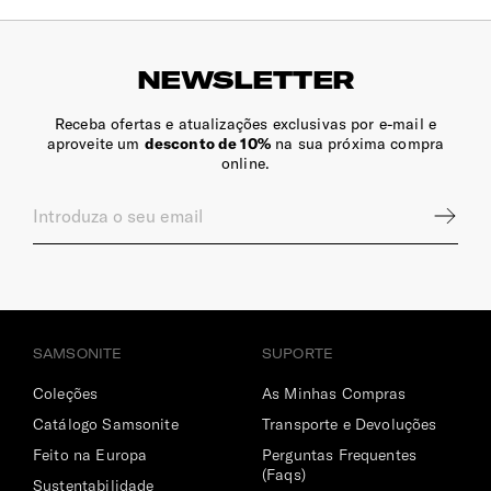
NEWSLETTER
Receba ofertas e atualizações exclusivas por e-mail e
aproveite um
desconto de 10%
na sua próxima compra
online.
SAMSONITE
SUPORTE
Coleções
As Minhas Compras
Catálogo Samsonite
Transporte e Devoluções
Feito na Europa
Perguntas Frequentes
(Faqs)
Sustentabilidade