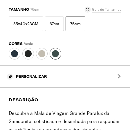
TAMANHO
75cm
Guia de Tamanhos
55x40x23CM
67cm
75cm
CORES
Verde
PERSONALIZAR
DESCRIÇÃO
Descubra a Mala de Viagem Grande Paralux da
Samsonite: sofisticada e desenhada para responder
às exigências de organização dos viajantes