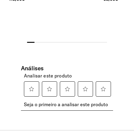
Bolsos Exteriores
de expedição no mesmo dia útil. Após esta
hora, serão expedidas no dia útil seguinte.
1 Bolso frontal.
INTERIOR
Gancho
Permite prender equipamento extra.
Compartimento Principal
Com organização ampla e bolso em rede.
Porta-Chaves
Sim