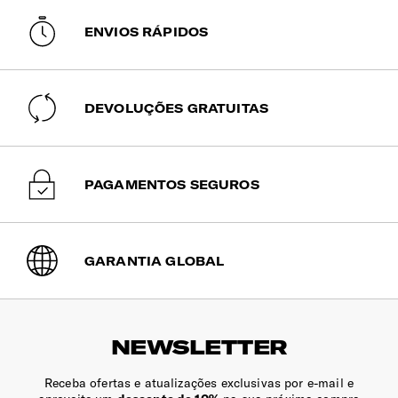
encomenda será expedida via aérea e tem
um tempo estimado de entrega entre 6 a 10
ENVIOS RÁPIDOS
dias úteis.
Encomendas pagas até às 15h têm previsão
de expedição no mesmo dia útil. Após esta
hora, serão expedidas no dia útil seguinte.
DEVOLUÇÕES GRATUITAS
PAGAMENTOS SEGUROS
GARANTIA GLOBAL
NEWSLETTER
Receba ofertas e atualizações exclusivas por e-mail e