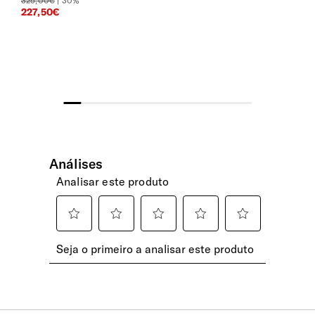
325,00€
| 30%
227,50€
Loja
(1 a 2 dias úteis)
INTERIOR
Gratuito
RFID
Portes gratuitos para todas as encomendas.
Encomendas pagas até às 15h têm previsão
O sistema RFID protege contra o extravio de dados
de expedição no mesmo dia útil. Após esta
eletrónicos dos seus cartões bancários e de identidade.
hora, serão expedidas no dia útil seguinte.
Porta-Moedas
Assim que a sua encomenda fique
disponível para levantamento, enviaremos
Com fecho de correr
uma notificação via email.
Ranhuras | Cartões
Domicílio - Ilhas Açores e Madeira -
8 ranhuras para cartões
Expresso Aéreo
(6 a 10 dias úteis)
30.00€
Selecione este método para entrega rápida
nas Ilhas dos Açores e Madeira. A sua