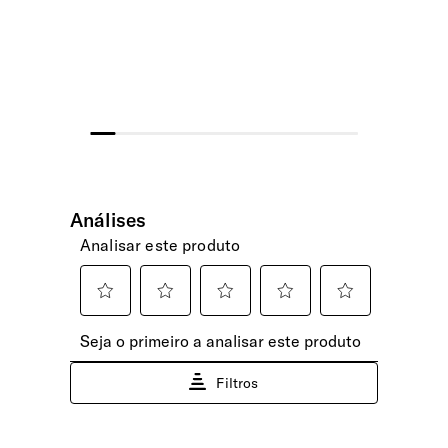
Loja
(1 a 2 dias úteis)
SUSTENTABILIDADE
Gratuito
Exterior e Interior
Portes gratuitos para todas as encomendas.
Encomendas pagas até às 15h têm previsão
100% do peso do tecido exterior, pelo menos 95% do peso
de expedição no mesmo dia útil. Após esta
do forro interior e pelo menos 90% do peso do fecho são
hora, serão expedidas no dia útil seguinte.
fabricados com plástico PET reciclado pós-consumo. O
equivalente a 3 garrafas de plástico (0,5 L - 20 g).
Assim que a sua encomenda fique
disponível para levantamento, enviaremos
uma notificação via email.
EXTERIOR
Domicílio - Ilhas Açores e Madeira -
Expresso Aéreo
Fecho de Correr
(6 a 10 dias úteis)
30.00€
Sim
Selecione este método para entrega rápida
nas Ilhas dos Açores e Madeira. A sua