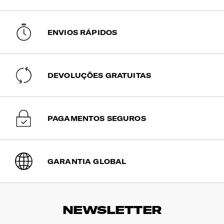
encomenda será expedida via aérea e tem
INTERIOR
um tempo estimado de entrega entre 6 a 10
dias úteis.
ENVIOS RÁPIDOS
Bolso | Cabos
Encomendas pagas até às 15h têm previsão
Sim
de expedição no mesmo dia útil. Após esta
hora, serão expedidas no dia útil seguinte.
Compartimento Principal
DEVOLUÇÕES GRATUITAS
Amplo. Bolso com fecho.
PAGAMENTOS SEGUROS
GARANTIA GLOBAL
NEWSLETTER