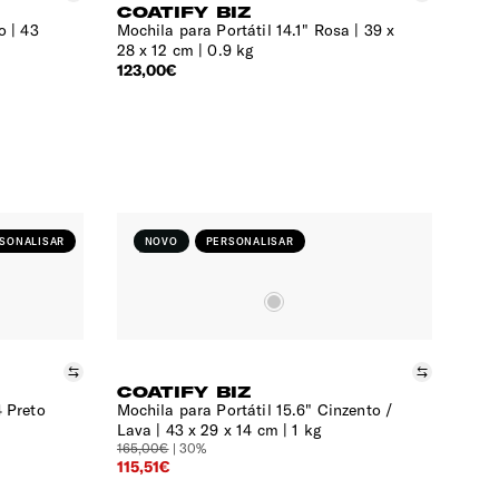
COATIFY BIZ
o
43
Mochila para Portátil 14.1" Rosa
39 x
28 x 12 cm | 0.9 kg
123,00€
SONALISAR
NOVO
PERSONALISAR
Comparar
Compara
COATIFY BIZ
4 Preto
Mochila para Portátil 15.6" Cinzento /
Lava
43 x 29 x 14 cm | 1 kg
165,00€
| 30%
115,51€