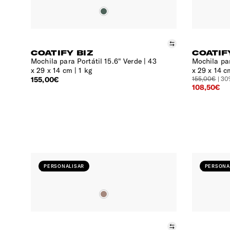
Comparar
COATIFY BIZ
COATIF
Mochila para Portátil 15.6" Verde
43
Mochila par
x 29 x 14 cm | 1 kg
x 29 x 14 c
155,00€
155,00€
| 3
108,50€
PERSONALISAR
PERSONA
Comparar