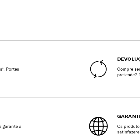
DEVOLUÇ
s*. Portes
Compre sem
pretende? 
GARANT
e garante a
Os produto
satisfazer