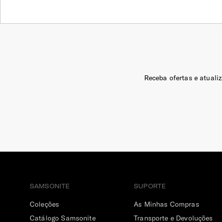
Receba ofertas e atuali
SAMSONITE
SUPORTE
Coleções
As Minhas Compras
Catálogo Samsonite
Transporte e Devoluções