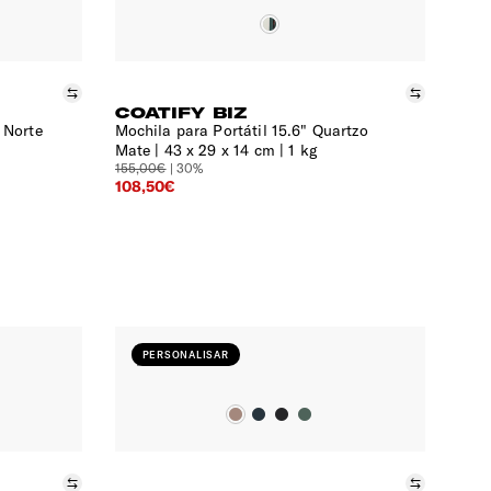
Comparar
Compara
COATIFY BIZ
 Norte
Mochila para Portátil 15.6" Quartzo
Mate
43 x 29 x 14 cm | 1 kg
155,00€
| 30%
108,50€
PERSONALISAR
Comparar
Compara