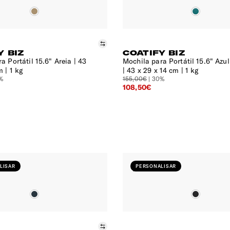
Comparar
Y BIZ
COATIFY BIZ
a Portátil 15.6" Areia
43
Mochila para Portátil 15.6" Azul
m | 1 kg
43 x 29 x 14 cm | 1 kg
0%
155,00€
| 30%
108,50€
LISAR
PERSONALISAR
Comparar