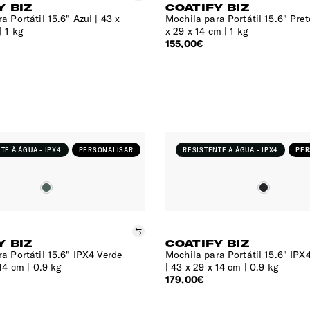
Y BIZ
COATIFY BIZ
a Portátil 15.6" Azul
43 x
Mochila para Portátil 15.6" Pret
| 1 kg
x 29 x 14 cm | 1 kg
155,00€
TE À ÁGUA - IPX4
PERSONALISAR
RESISTENTE À ÁGUA - IPX4
PER
Comparar
Y BIZ
COATIFY BIZ
a Portátil 15.6" IPX4 Verde
Mochila para Portátil 15.6" IPX
14 cm | 0.9 kg
43 x 29 x 14 cm | 0.9 kg
179,00€