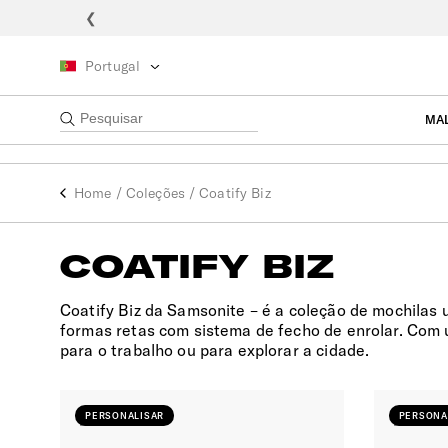
❮
Portugal
COATIFY BIZ
MA
Design minimalista e unissexo
Material com revestimento resistente a ág
Home
/
Coleções
/
Coatify Biz
Cores atuais e organização inteligente
COATIFY BIZ
Coatify Biz da Samsonite – é a coleção de mochilas 
formas retas com sistema de fecho de enrolar. Com
para o trabalho ou para explorar a cidade.
PERSONALISAR
PERSONA