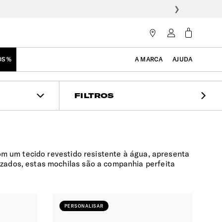
❯
OS %
A MARCA
AJUDA
FILTROS
om um tecido revestido resistente à água, apresenta
zados, estas mochilas são a companhia perfeita
PERSONALISAR