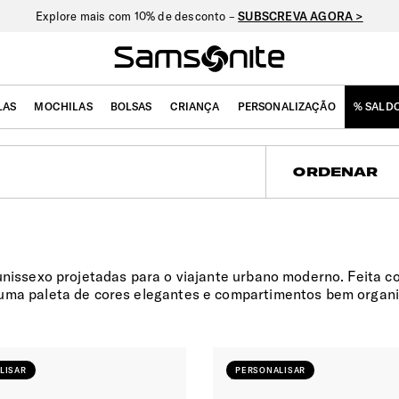
Explore mais com 10% de desconto –
SUBSCREVA AGORA >
LAS
MOCHILAS
BOLSAS
CRIANÇA
PERSONALIZAÇÃO
% SALD
ua
ORDENAR
unissexo projetadas para o viajante urbano moderno. Feita c
 uma paleta de cores elegantes e compartimentos bem organi
LISAR
PERSONALISAR