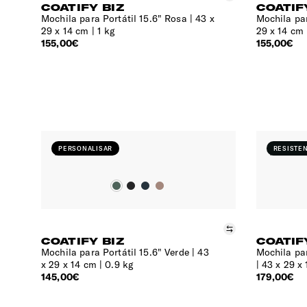
COATIFY BIZ
COATIF
Mochila para Portátil 15.6" Rosa
43 x
Mochila par
29 x 14 cm | 1 kg
29 x 14 cm 
155,00€
155,00€
PERSONALISAR
RESISTEN
Comparar
COATIFY BIZ
COATIF
Mochila para Portátil 15.6" Verde
43
Mochila par
x 29 x 14 cm | 0.9 kg
43 x 29 x 
145,00€
179,00€