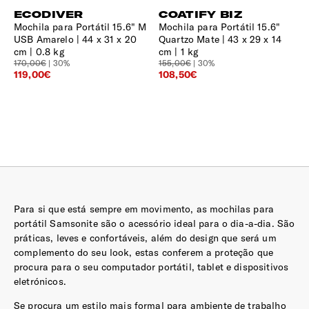
ECODIVER
COATIFY BIZ
Mochila para Portátil 15.6" M
Mochila para Portátil 15.6"
USB Amarelo
44 x 31 x 20
Quartzo Mate
43 x 29 x 14
cm | 0.8 kg
cm | 1 kg
170,00€
| 30%
155,00€
| 30%
119,00€
108,50€
Para si que está sempre em movimento, as mochilas para
portátil Samsonite são o acessório ideal para o dia-a-dia. São
práticas, leves e confortáveis, além do design que será um
complemento do seu look, estas conferem a proteção que
procura para o seu computador portátil, tablet e dispositivos
eletrónicos.
Se procura um estilo mais formal para ambiente de trabalho