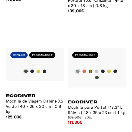
Portátil 15.6" Cinzenta
44.5
x 30 x 18 cm | 0.8 kg
139,00€
RYANAIR
PERSONALISAR
PERSONALISAR
ECODIVER
Mochila de Viagem Cabine XS
ECODIVER
Verde
40 x 25 x 20 cm | 0.8
Mochila para Portátil 17.3" L
kg
Sálvia
48 x 35 x 23 cm | 1 kg
125,00€
159,00€
| 30%
111,30€