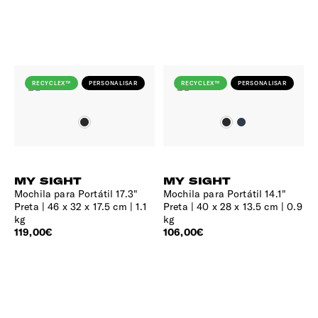
RECYCLEX™
PERSONALISAR
RECYCLEX™
PERSONALISAR
MY SIGHT
MY SIGHT
Mochila para Portátil 17.3"
Mochila para Portátil 14.1"
Preta
46 x 32 x 17.5 cm | 1.1
Preta
40 x 28 x 13.5 cm | 0.9
kg
kg
119,00€
106,00€