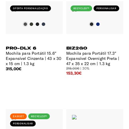
OFERTA PERSONALIZAÇÃO
RECYCLEX™
PERSONALISAR
PRO-DLX 6
BIZ2GO
Mochila para Portátil 15.6"
Mochila para Portátil 17.3"
Expansível Cinzenta
43 x 30
Expansível Overnight Preta
x 15 cm | 1.3 kg
47 x 35 x 22 cm | 1.3 kg
315,00€
219,00€
| 30%
153,30€
EASYJET
RECYCLEX™
PERSONALISAR