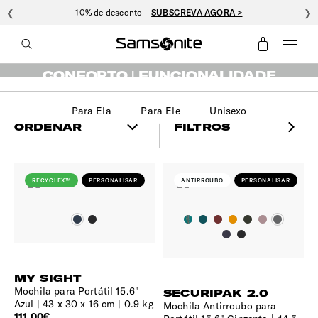
❮
10% de desconto –
SUBSCREVA AGORA >
❯
MOCHILAS
CONFORTO | FUNCIONALIDADE
Para Ela
Para Ele
Unisexo
ORDENAR
FILTROS
RECYCLEX™
PERSONALISAR
ANTIRROUBO
PERSONALISAR
MY SIGHT
Mochila para Portátil 15.6"
SECURIPAK 2.0
Azul
43 x 30 x 16 cm | 0.9 kg
Mochila Antirroubo para
111,00€