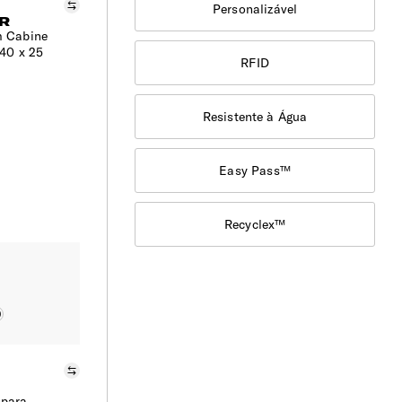
Comparar
Personalizável
R
m Cabine
> 201€
40 x 25
RFID
Resistente à Água
Easy Pass™
Recyclex™
Comparar
 para