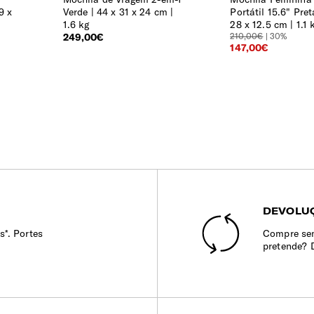
9 x
Verde
44 x 31 x 24 cm |
Portátil 15.6" Pret
1.6 kg
28 x 12.5 cm | 1.1 
249,00€
210,00€
| 30%
147,00€
DEVOLUÇ
s*. Portes
Compre sem
pretende? 