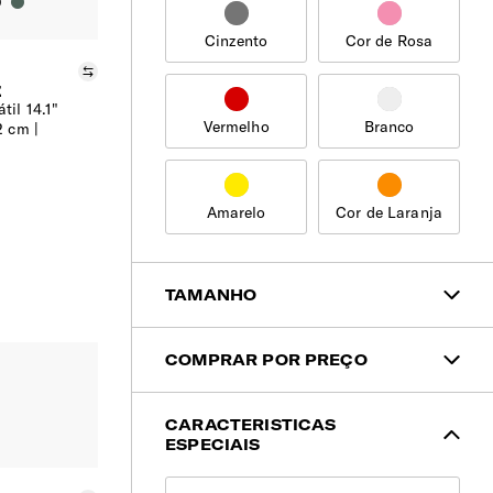
Cinzento
Cor de Rosa
Comparar
Z
til 14.1"
Vermelho
Branco
2 cm |
Amarelo
Cor de Laranja
TAMANHO
Tamanho
COMPRAR POR PREÇO
< 100€
CARACTERISTICAS
ESPECIAIS
101€ - 200€