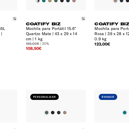
Comparar
Comparar
COATIFY BIZ
COATIFY BI
55L
Mochila para Portátil 15.6"
Mochila para Portá
 |
Quartzo Mate
43 x 29 x 14
Rosa
39 x 28 x 1
cm | 1 kg
0.9 kg
155,00€
| 30%
123,00€
108,50€
PERSONALISAR
RYANAIR