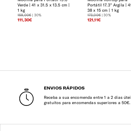
Verde
41 x 31.5 x 13.5 cm |
Portátil 17.3" Argila
4
1 kg
38 x 15 cm | 1 kg
159,00€
| 30%
173,00€
| 30%
111,30€
121,11€
ENVIOS RÁPIDOS
Receba a sua encomenda entre 1 a 2 dias útei
gratuitos para encomendas superiores a 50€.