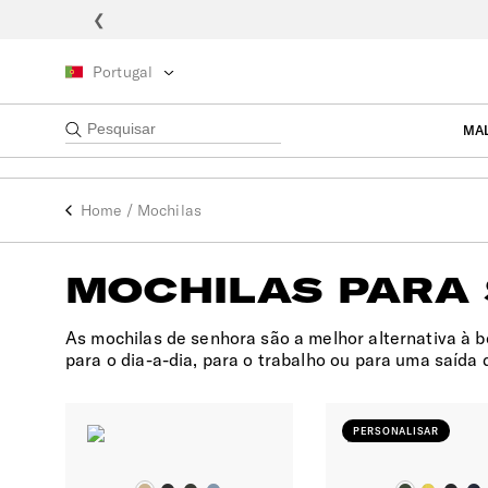
❮
Portugal
MA
MOCHILAS
PARA 
YOU ARE THE JOURNEY
Home
/
Mochilas
MOCHILAS PARA
As mochilas de senhora são a melhor alternativa à b
para o dia-a-dia, para o trabalho ou para uma saída 
PERSONALISAR