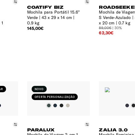
Comparar
Comparar
COATIFY BIZ
ROADSEEKE
a
Mochila para Portátil 15.6"
Mochila de Viage
Verde
43 x 29 x 14 cm |
S Verde-Azulado
 1
0.9 kg
x 20 cm | 0.7 kg
145,00€
89,00€
| 30%
62,30€
AR
NOVO
OFERTA PERSONALIZAÇÃO
Comparar
Comparar
PARALUX
ZALIA 3.0
Mochila de Viagem 2-em-1
Mochila Feminina