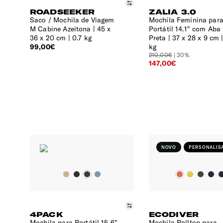
Comparar
ROADSEEKER
ZALIA 3.0
Saco / Mochila de Viagem
Mochila Feminina par
M Cabine Azeitona
45 x
Portátil 14.1" com Aba
36 x 20 cm | 0.7 kg
Preta
37 x 28 x 9 cm |
99,00€
kg
210,00€
| 30%
147,00€
NOVO
PERSONALIS
Comparar
4PACK
ECODIVER
Mochila para Portátil 15.6"
Mochila Rolltop para