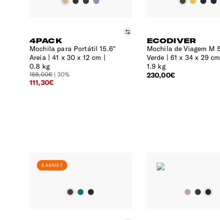
Comparar
4PACK
ECODIVER
Mochila para Portátil 15.6"
Mochila de Viagem M 
Areia
41 x 30 x 12 cm |
Verde
61 x 34 x 29 cm
0.8 kg
1.9 kg
159,00€
| 30%
230,00€
111,30€
EASYJET