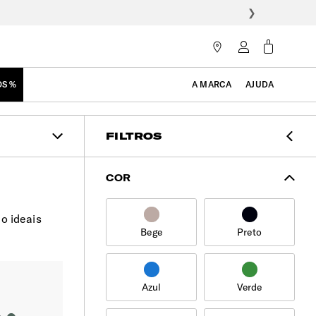
❯
OS %
A MARCA
AJUDA
FILTROS
COR
o ideais
Bege
Preto
Azul
Verde