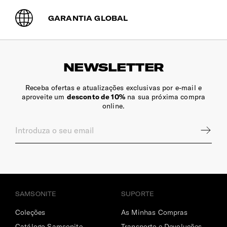
INTERIOR
GARANTIA GLOBAL
Dimensões Ecrã | Tablet
10.5" (⌀ 26.7 cm)
NEWSLETTER
Encaixe para Canetas
Receba ofertas e atualizações exclusivas por e-mail e
Sim
aproveite um
desconto de 10%
na sua próxima compra
online.
Compartimento Principal
Amplo, para organização genérica.
Bolso | Telemóvel
Sim
SAMSONITE
SUPORTE
Coleções
As Minhas Compras
Catálogo Samsonite
Transporte e Devoluções