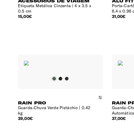
ACESSÓRIOS DE VIAGEM
ALU FI
Etiqueta Metálica Cinzenta
4 x 3.5 x
Porta-Cartõ
0.5 cm
6.4 x 0.96
15,00€
31,00€
Comparar
RAIN PRO
RAIN P
Guarda-Chuva Verde Pistáchio
0.42
Guarda-Ch
kg
Automático
39,00€
37,00€