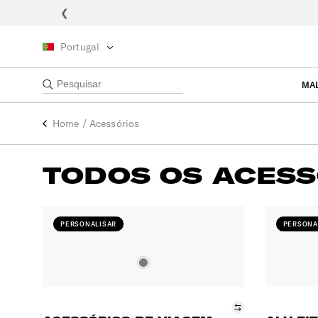
❮
Portugal
MA
Home
/
Acessórios
TODOS OS ACESS
PERSONALISAR
PERSONA
Comparar