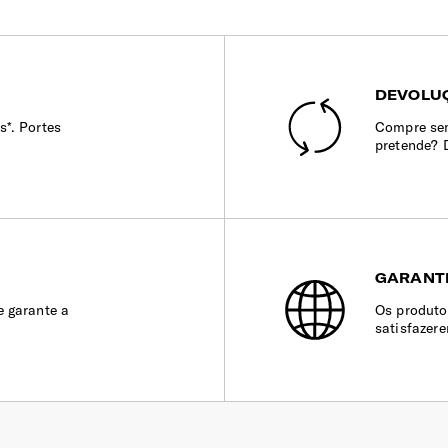
DEVOLUÇ
s*. Portes
Compre sem
pretende? 
GARANT
e garante a
Os produto
satisfazer