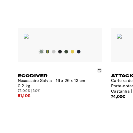
Comparar
ECODIVER
ATTACK
Nécessaire Sálvia
16 x 26 x 13 cm |
Carteira d
0.2 kg
Porta-nota
73,00€
| 30%
Castanha
51,10€
74,00€