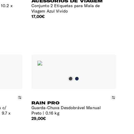
ACESSÓRIOS DE VIAGEM
10.2 x
Conjunto 2 Etiquetas para Mala de
Viagem Azul Vívido
17,00€
Comparar
Compara
RAIN PRO
s c/
Guarda-Chuva Desdobrável Manual
9.7 x
Preto
0.16 kg
29,00€