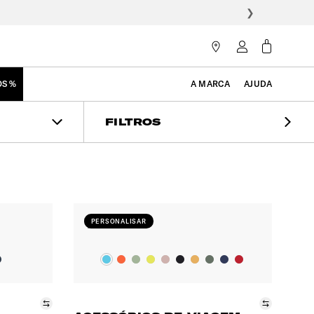
❯
OS %
A MARCA
AJUDA
FILTROS
PERSONALISAR
Comparar
Compara