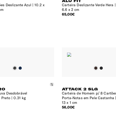
T
ALU FIT
es Deslizante Azul
10.2 x
Carteira Deslizante Verde Hera
 cm
6.6 x 2 cm
65,00€
Comparar
RO
ATTACK 2 SLG
uva Desdobrável
Carteira de Homem p/ 8 Cartõe
 Preto
0.31 kg
Porta-Notas em Pele Castanha
13 x 1 cm
56,00€