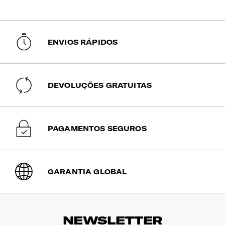
Selecione este método para entrega rápida
nas Ilhas dos Açores e Madeira. A sua
encomenda será expedida via aérea e tem
um tempo estimado de entrega entre 6 a 10
dias úteis.
ENVIOS RÁPIDOS
Encomendas pagas até às 15h têm previsão
de expedição no mesmo dia útil. Após esta
hora, serão expedidas no dia útil seguinte.
DEVOLUÇÕES GRATUITAS
PAGAMENTOS SEGUROS
GARANTIA GLOBAL
NEWSLETTER