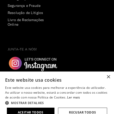
Segurança e Fraude
Resolução de Litígios
Livro de Reclamações
Online
JUNTA-TE A NÓS!
×
Este website usa cookies
Este website usa cookies para melhorar a experiência do utilizador.
Ao utilizar o nosso website, estará a concordar com todos os cookies
de acordo com nossa Política de Cookies.
Ler mais
MOSTRAR DETALHES
Copyright ©
2026
Samsonite. Todos os direitos reservados.
ACEITAR TODOS
RECUSAR TODOS