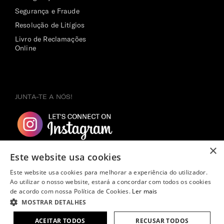
Segurança e Fraude
Resolução de Litígios
Livro de Reclamações
Online
JUNTA-TE A NÓS!
×
Este website usa cookies
Este website usa cookies para melhorar a experiência do utilizador.
Ao utilizar o nosso website, estará a concordar com todos os cookies
de acordo com nossa Política de Cookies.
Ler mais
MOSTRAR DETALHES
Copyright ©
2026
Samsonite. Todos os direitos reservados.
ACEITAR TODOS
RECUSAR TODOS