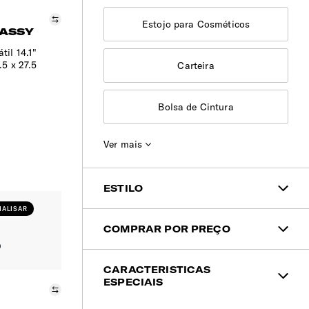
Comparar
Estojo para Cosméticos
LASSY
til 14.1"
.5 x 27.5
Carteira
Bolsa de Cintura
Ver mais
Mochila para Portátil
ESTILO
Mala de Viagem Infantil
ALISAR
Menino
COMPRAR POR PREÇO
Pasta para Portátil
< 100€
Menina
CARACTERISTICAS
ESPECIAIS
Comparar
Para Ele