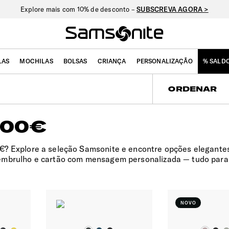
Explore mais com 10% de desconto –
SUBSCREVA AGORA >
LAS
MOCHILAS
BOLSAS
CRIANÇA
PERSONALIZAÇÃO
% SALD
ORDENAR
100€
€? Explore a seleção Samsonite e encontre opções elegante
embrulho e cartão com mensagem personalizada — tudo para 
NOVO