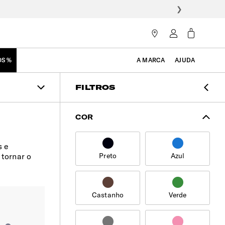
❯
OS %
A MARCA
AJUDA
FILTROS
COR
s e
Preto
Azul
tornar o
Castanho
Verde