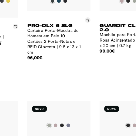
Comparar
PRO-DLX 6 SLG
GUARDIT C
Comparar
2.0
Carteira Porta-Moedas de
Mochila para Portá
Homem em Pele 10
a
Rosa Acinzentado
Cartões 2 Porta-Notas e
g
x 20 cm | 0.7 kg
RFID Cinzenta
9.6 x 13 x 1
99,00€
cm
96,00€
NOVO
NOVO