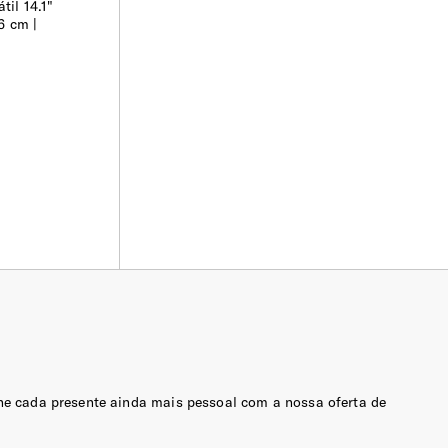
til 14.1"
Mais Sustentável
6 cm |
Para Ela
RFID
Unisexo
RFID e NFC
Resistente à Água
Recyclex™
rne cada presente ainda mais pessoal com a nossa oferta de