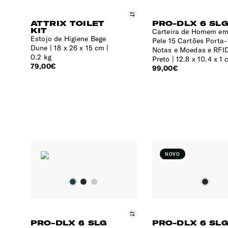
Comparar
ATTRIX TOILET
PRO-DLX 6 SL
KIT
Carteira de Homem e
Estojo de Higiene Bege
Pele 15 Cartões Porta-
Dune
18 x 26 x 15 cm |
Notas e Moedas e RFI
0.2 kg
Preto
12.8 x 10.4 x 1 
79,00€
99,00€
NOVO
Comparar
PRO-DLX 6 SLG
PRO-DLX 6 SL