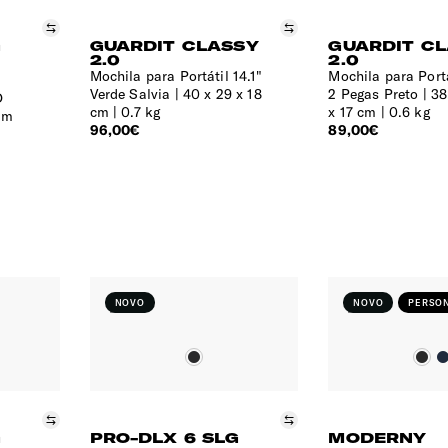
Comparar
Comparar
G
GUARDIT CLASSY
GUARDIT C
2.0
2.0
m
Mochila para Portátil 14.1"
Mochila para Portá
Verde Salvia
40 x 29 x 18
2 Pegas Preto
38
D
cm | 0.7 kg
x 17 cm | 0.6 kg
cm
96,00€
89,00€
NOVO
NOVO
PERSON
Comparar
Comparar
G
PRO-DLX 6 SLG
MODERNY