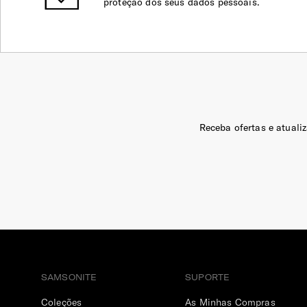
proteção dos seus dados pessoais.
Receba ofertas e atuali
SAMSONITE
SUPORTE
Coleções
As Minhas Compras