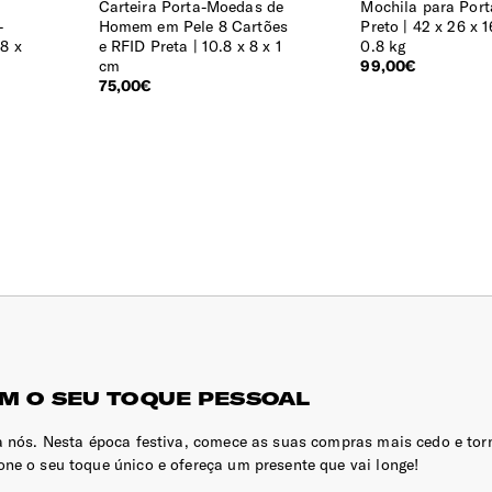
m
Carteira Porta-Moedas de
Mochila para Portá
-
Homem em Pele 8 Cartões
Preto
42 x 26 x 1
.8 x
e RFID Preta
10.8 x 8 x 1
0.8 kg
cm
99,00€
75,00€
M O SEU TOQUE PESSOAL
ra nós. Nesta época festiva, comece as suas compras mais cedo e to
ne o seu toque único e ofereça um presente que vai longe!