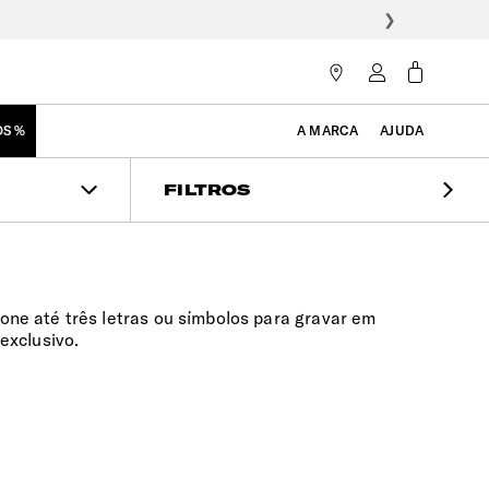
❯
OS %
A MARCA
AJUDA
FILTROS
one até três letras ou símbolos para gravar em
exclusivo.