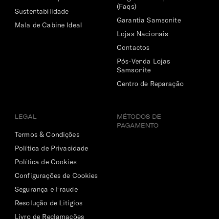
2 bolsos frontais e 1 lateral
(Faqs)
Sustentabilidade
Garantia Samsonite
Mala de Cabine Ideal
Pega Extensível
Lojas Nacionais
Permite o encaixe da mochila na pega extensível da mala
Contactos
de viagem.
Pós-Venda Lojas
Samsonite
Fecho de Correr
Centro de Reparação
Sim
LEGAL
MÉTODOS DE
INTERIOR
PAGAMENTO
Termos & Condições
Política de Privacidade
Dimensões Ecrã | Tablet
Política de Cookies
10.5" (⌀ 26.7cm)
Configurações de Cookies
Segurança e Fraude
Compartimento Principal
Resolução de Litígios
Com organização ampla.
Livro de Reclamações