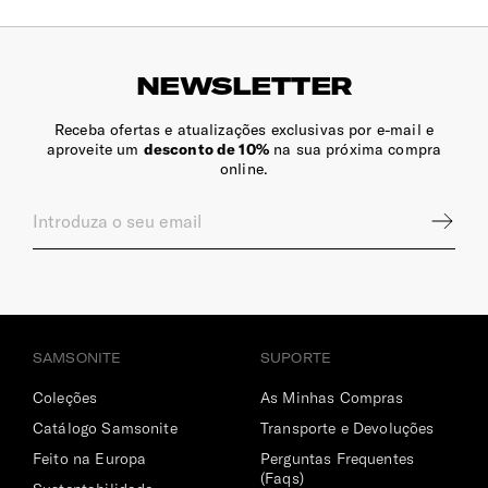
NEWSLETTER
Receba ofertas e atualizações exclusivas por e-mail e
aproveite um
desconto de 10%
na sua próxima compra
online.
SAMSONITE
SUPORTE
Coleções
As Minhas Compras
Catálogo Samsonite
Transporte e Devoluções
Feito na Europa
Perguntas Frequentes
(Faqs)