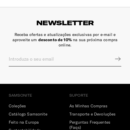
NEWSLETTER
Receba ofertas e atualizações exclusivas por e-mail e
aproveite um
desconto de 10%
na sua próxima compra
online.
SAMSONITE
SUPORTE
Coleções
As Minhas Compras
Catálogo Samsonite
Transporte e Devoluções
Feito na Europa
Perguntas Frequentes
(Faqs)