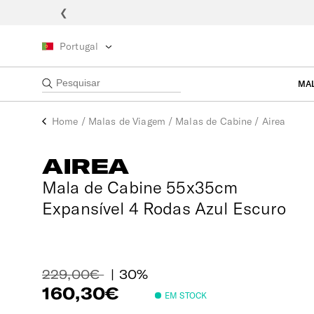
❮
Portugal
MA
Home
/
Malas de Viagem
/
Malas de Cabine
/
Airea
AIREA
Mala de Cabine 55x35cm
Expansível 4 Rodas Azul Escuro
229,00€
| 30%
160,30€
EM STOCK