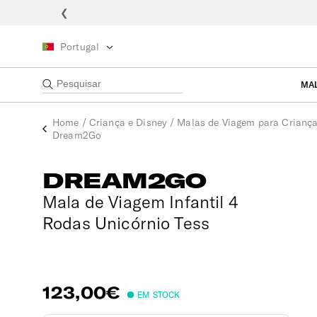
❮
Portugal
MA
Home
/
Criança e Disney
/
Malas de Viagem para Crianç
Dream2Go
DREAM2GO
Mala de Viagem Infantil 4
Rodas Unicórnio Tess
123,00€
EM STOCK