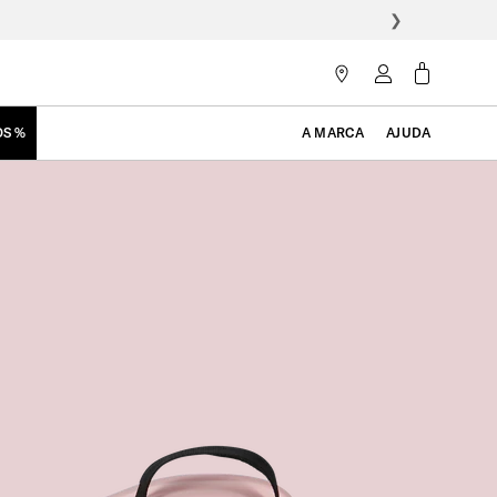
❯
OS %
A MARCA
AJUDA