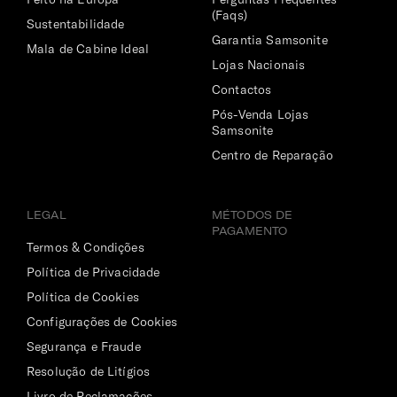
Acolchoado para transportar o portátil e tablet em
(Faqs)
segurança.
Sustentabilidade
Garantia Samsonite
Mala de Cabine Ideal
Bolso | Telemóvel
Lojas Nacionais
Sim
Contactos
Pós-Venda Lojas
Dimensões Ecrã | Portátil
Samsonite
17.3" (⌀ 43.9cm)
Centro de Reparação
LEGAL
MÉTODOS DE
PAGAMENTO
Termos & Condições
Política de Privacidade
Política de Cookies
Configurações de Cookies
Segurança e Fraude
Resolução de Litígios
Livro de Reclamações