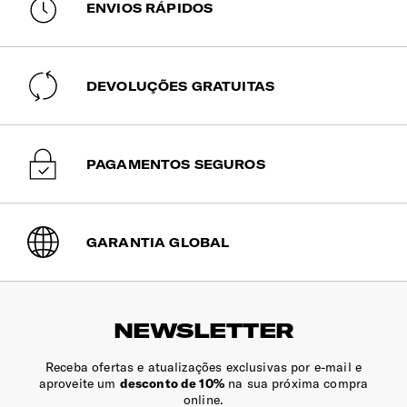
ENVIOS RÁPIDOS
Encomendas pagas até às 15h têm previsão
de expedição no mesmo dia útil. Após esta
hora, serão expedidas no dia útil seguinte.
DEVOLUÇÕES GRATUITAS
PAGAMENTOS SEGUROS
GARANTIA GLOBAL
NEWSLETTER
Receba ofertas e atualizações exclusivas por e-mail e
aproveite um
desconto de 10%
na sua próxima compra
online.