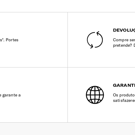
DEVOLUÇ
s*. Portes
Compre sem
pretende? 
GARANT
e garante a
Os produto
satisfazer