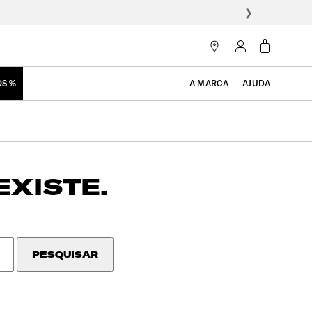
❯
OS %
A MARCA
AJUDA
EXISTE.
PESQUISAR