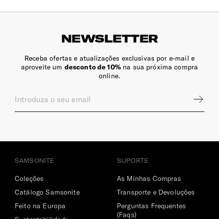
NEWSLETTER
Receba ofertas e atualizações exclusivas por e-mail e
aproveite um
desconto de 10%
na sua próxima compra
online.
SAMSONITE
SUPORTE
Coleções
As Minhas Compras
Catálogo Samsonite
Transporte e Devoluções
Feito na Europa
Perguntas Frequentes
(Faqs)