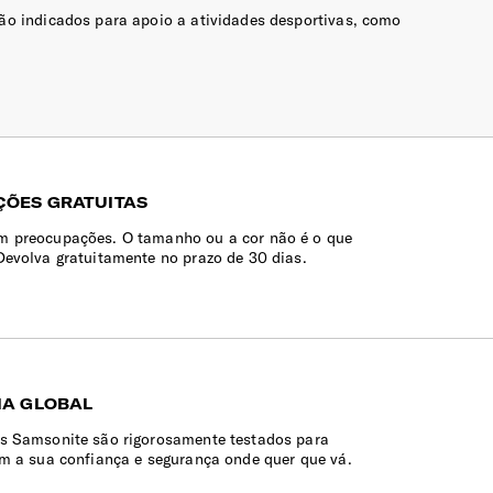
ão indicados para apoio a atividades desportivas, como
80-120L
> 120L
ÕES GRATUITAS
 preocupações. O tamanho ou a cor não é o que
Devolva gratuitamente no prazo de 30 dias.
IA GLOBAL
s Samsonite são rigorosamente testados para
em a sua confiança e segurança onde quer que vá.