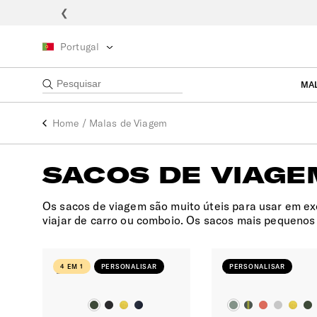
❮
Portugal
MA
Home
/
Malas de Viagem
SACOS DE VIAGE
Os sacos de viagem são muito úteis para usar em exc
viajar de carro ou comboio. Os sacos mais pequenos
4 EM 1
PERSONALISAR
PERSONALISAR