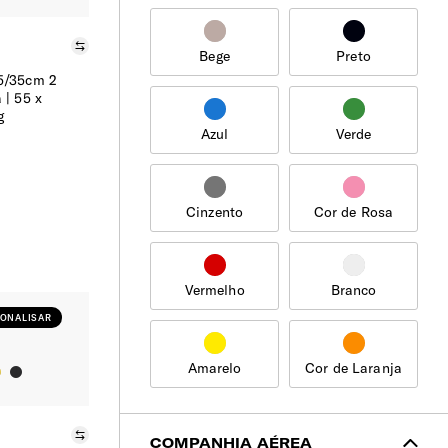
Comparar
Bege
Preto
5/35cm 2
a
55 x
g
Azul
Verde
Cinzento
Cor de Rosa
Vermelho
Branco
ONALISAR
Amarelo
Cor de Laranja
Comparar
COMPANHIA AÉREA