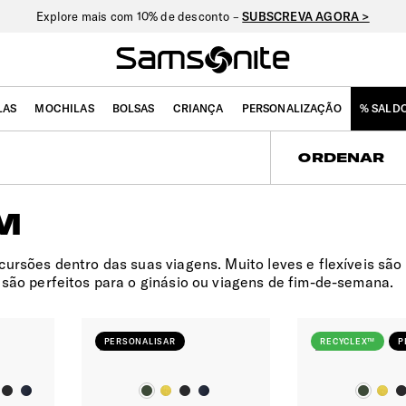
Explore mais com 10% de desconto –
SUBSCREVA AGORA >
LAS
MOCHILAS
BOLSAS
CRIANÇA
PERSONALIZAÇÃO
% SALD
ORDENAR
M
ursões dentro das suas viagens. Muito leves e flexíveis são 
 são perfeitos para o ginásio ou viagens de fim-de-semana.
PERSONALISAR
RECYCLEX™
P