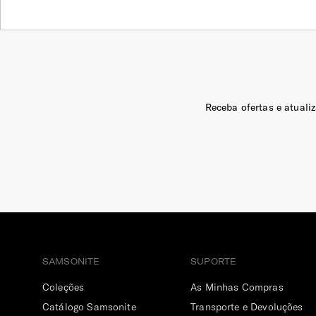
Receba ofertas e atuali
SAMSONITE
SUPORTE
Coleções
As Minhas Compras
Catálogo Samsonite
Transporte e Devoluções