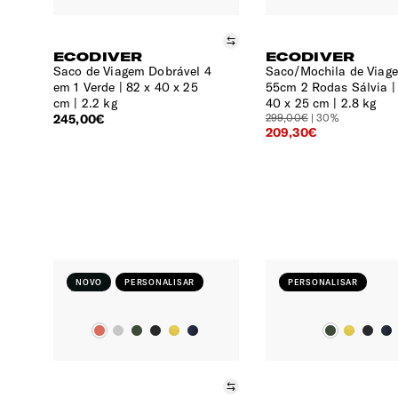
Comparar
ECODIVER
ECODIVER
Saco de Viagem Dobrável 4
Saco/Mochila de Viag
em 1 Verde
82 x 40 x 25
55cm 2 Rodas Sálvia
cm | 2.2 kg
40 x 25 cm | 2.8 kg
245,00€
299,00€
| 30%
209,30€
NOVO
PERSONALISAR
PERSONALISAR
Comparar