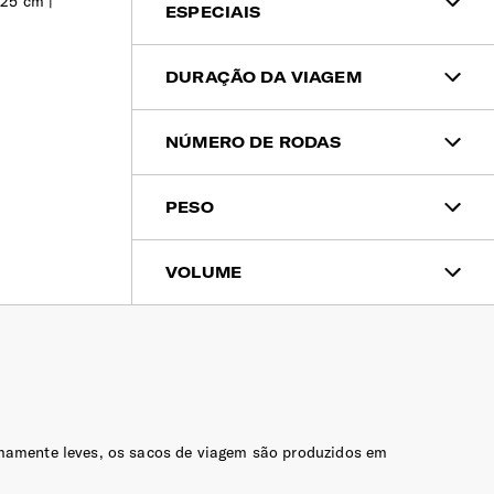
 25 cm |
ESPECIAIS
101€ - 200€
Mais Sustentável
DURAÇÃO DA VIAGEM
201€ - 300€
Duração da Viagem
Personalizável
NÚMERO DE RODAS
> 301€
Empurrar (4 rodas)
RFID
PESO
< 1kg
Pegar (0 rodas)
Resistente à Água
VOLUME
< 20L
1-2kg
Puxar (2 rodas)
Recyclex™
20-50L
2-4kg
emamente leves, os sacos de viagem são produzidos em
50-80L