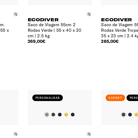
Comparar
Comparar
ECODIVER
ECODIVER
em
Saco de Viagem 55cm 2
Saco de Viagem 5
55 x
Rodas Verde
55 x 40 x 20
Rodas Verde Trop
cm | 2.5 kg
35 x 23 cm | 2.4 k
269,00€
285,00€
PERSONALISAR
EASYJET
PERS
Comparar
Comparar