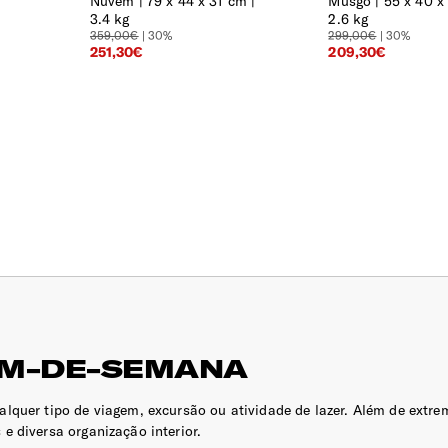
Nuvem
79 x 44 x 31 cm |
Musgo
55 x 40 x
3.4 kg
2.6 kg
359,00€
| 30%
299,00€
| 30%
251,30€
209,30€
FIM-DE-SEMANA
lquer tipo de viagem, excursão ou atividade de lazer. Além de extr
s e diversa organização interior.