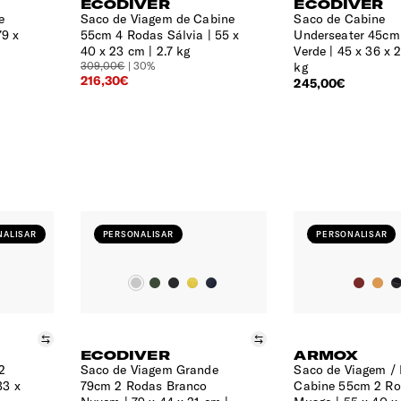
ECODIVER
ECODIVER
e
Saco de Viagem de Cabine
Saco de Cabine
79 x
55cm 4 Rodas Sálvia
55 x
Underseater 45cm
40 x 23 cm | 2.7 kg
Verde
45 x 36 x 
309,00€
| 30%
kg
216,30€
245,00€
NALISAR
PERSONALISAR
PERSONALISAR
Comparar
Comparar
ECODIVER
ARMOX
2
Saco de Viagem Grande
Saco de Viagem /
33 x
79cm 2 Rodas Branco
Cabine 55cm 2 R