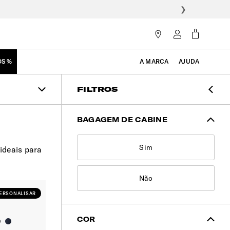
❯
OS %
A MARCA
AJUDA
FILTROS
BAGAGEM DE CABINE
Sim
ideais para
Não
ERSONALISAR
COR