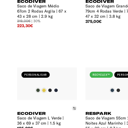
ECODIVER
ECODIVER
Saco de Viagem Médio
Saco de Viagem Grand
67cm 2 Rodas Argila
67 x
79cm 4 Rodas Verde
43 x 28 cm | 2.9 kg
47 x 32 cm | 3.8 kg
319,00€
| 30%
375,00€
223,30€
PERSONALISAR
RECYCLEX™
PERSO
Comparar
ECODIVER
RESPARK
Saco de Viagem L Verde
Saco de Viagem 55cm 
36 x 69 x 37 cm | 1.5 kg
Noites Azul Marinho