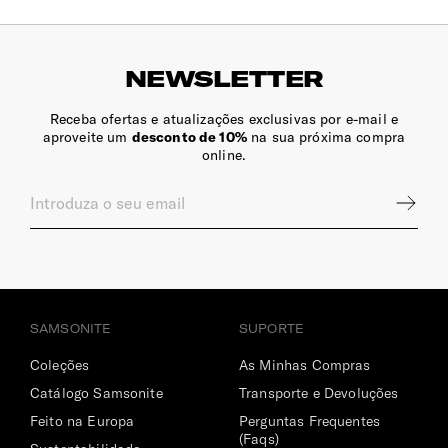
NEWSLETTER
Receba ofertas e atualizações exclusivas por e-mail e
aproveite um
desconto de 10%
na sua próxima compra
online.
SAMSONITE
SUPORTE
Coleções
As Minhas Compras
Catálogo Samsonite
Transporte e Devoluções
Feito na Europa
Perguntas Frequentes
(Faqs)