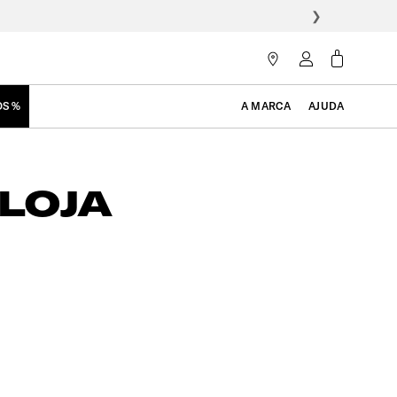
❯
OS %
A MARCA
AJUDA
LOJA