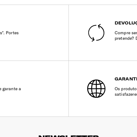
DEVOLUÇ
s*. Portes
Compre sem
pretende? 
GARANT
e garante a
Os produto
satisfazer