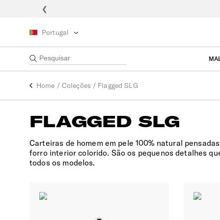
❮
Portugal
MA
Home
/
Coleções
/
Flagged SLG
FLAGGED SLG
Carteiras de homem em pele 100% natural pensadas 
forro interior colorido. São os pequenos detalhes 
todos os modelos.