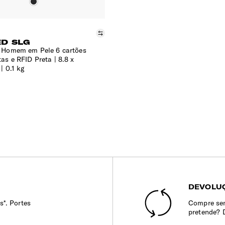
Comparar
D SLG
e Homem em Pele 6 cartões
tas e RFID Preta
8.8 x
| 0.1 kg
DEVOLUÇ
s*. Portes
Compre sem
pretende? 