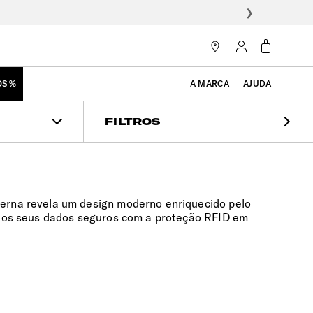
❯
OS %
A MARCA
AJUDA
FILTROS
erna revela um design moderno enriquecido pelo
a os seus dados seguros com a proteção RFID em