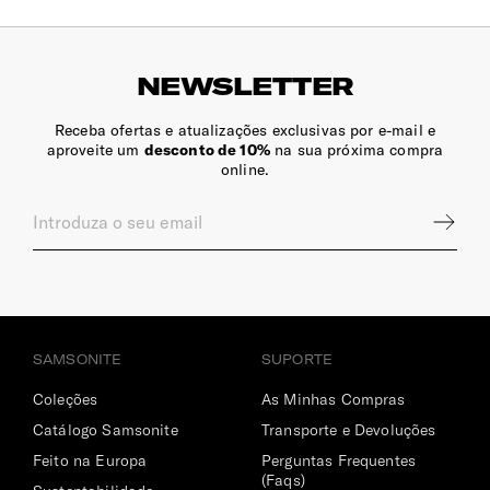
NEWSLETTER
Receba ofertas e atualizações exclusivas por e-mail e
aproveite um
desconto de 10%
na sua próxima compra
online.
SAMSONITE
SUPORTE
Coleções
As Minhas Compras
Catálogo Samsonite
Transporte e Devoluções
Feito na Europa
Perguntas Frequentes
(Faqs)