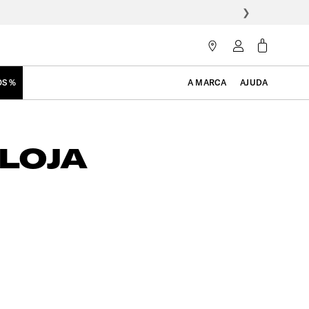
❯
OS %
A MARCA
AJUDA
LOJA