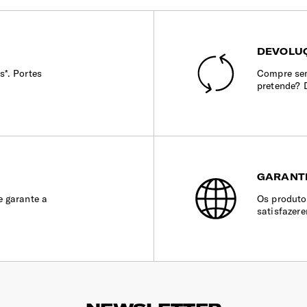
DEVOLUÇ
s*. Portes
Compre sem
pretende? 
GARANT
e garante a
Os produto
satisfazer