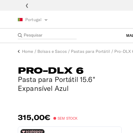
❮
Portugal
MA
Home
/
Bolsas e Sacos
/
Pastas para Portátil
/
Pro-DLX 
PRO-DLX 6
Pasta para Portátil 15.6"
Expansível Azul
315,00€
SEM STOCK