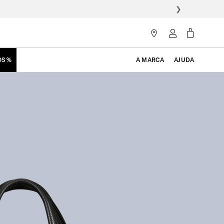
❯
OS %
A MARCA
AJUDA