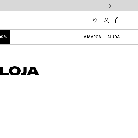
❯
OS %
A MARCA
AJUDA
LOJA