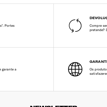
DEVOLUÇ
s*. Portes
Compre sem
pretende? 
GARANT
e garante a
Os produto
satisfazer