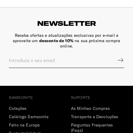
NEWSLETTER
Receba ofertas e atualizações exclusivas por e-mail e
aproveite um
desconto de 10%
na sua próxima compra
online.
SAMSONITE
SUPORTE
Coleções
As Minhas Compras
Catálogo Samsonite
Transporte e Devoluções
Feito na Europa
Perguntas Frequentes
(Faqs)