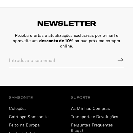
NEWSLETTER
Receba ofertas e atualizações exclusivas por e-mail e
aproveite um
desconto de 10%
na sua próxima compra
online.
SAMSONITE
SUPORTE
Coleções
As Minhas Compras
Catálogo Samsonite
Transporte e Devoluções
Feito na Europa
Perguntas Frequentes
(Faqs)