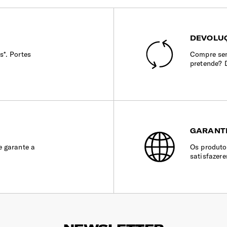
DEVOLUÇ
s*. Portes
Compre sem
pretende? 
GARANT
e garante a
Os produto
satisfazer