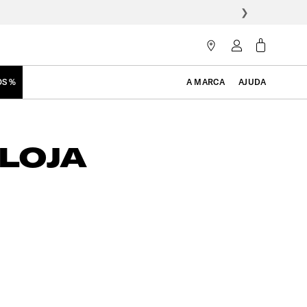
❯
OS %
A MARCA
AJUDA
LOJA