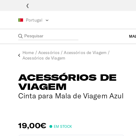
❮
Portugal
MA
Home
/
Acessórios
/
Acessórios de Viagem
/
Acessórios de Viagem
ACESSÓRIOS DE
VIAGEM
Cinta para Mala de Viagem Azul
19,00€
EM STOCK