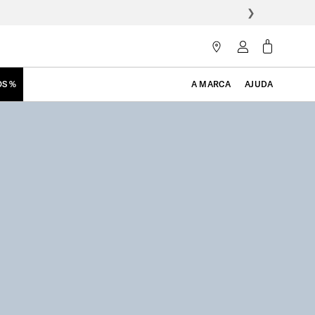
❯
OS %
A MARCA
AJUDA